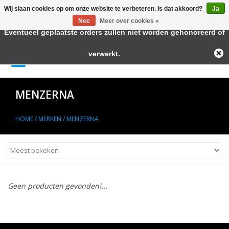
Wij slaan cookies op om onze website te verbeteren. Is dat akkoord?
Ja
← Keer terug naar de backoffice
Deze winkel is in aanbouw.
Nee
Meer over cookies »
Eventueel geplaatste orders zullen niet worden gehonoreerd of
Home
verwerkt.
0 Artikelen - €--,--
Autolak in Spuitbus
MENZERNA
Blanke Lakken
HOME
/
MERKEN
/
MENZERNA
Lakstiften
Autolak in Blik
Geen producten gevonden!...
Primers
Hulpmiddelen