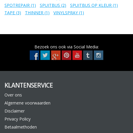
SPOTREPAIR
(1)
/
SPUITBUS
(2)
/
SPUITBUS OP KLEUR
(1)
/
TAPE
(3)
/
THINNER
(1)
/
VINYLSPRAY
(1)
Bezoek ons ook via Social Media:
KLANTENSERVICE
Over ons
Algemene voorwaarden
Disclaimer
Privacy Policy
Betaalmethoden