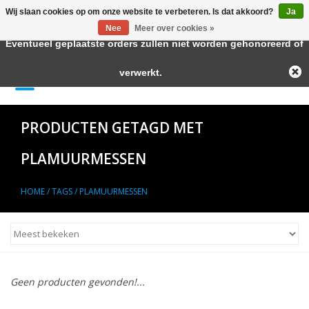
Wij slaan cookies op om onze website te verbeteren. Is dat akkoord?
Ja
← Keer terug naar de backoffice
Deze winkel is in aanbouw.
Nee
Meer over cookies »
Eventueel geplaatste orders zullen niet worden gehonoreerd of
Home
verwerkt.
0 Artikelen - €--,--
Autolak in Spuitbus
PRODUCTEN GETAGD MET
Blanke Lakken
PLAMUURMESSEN
Lakstiften
HOME
/
TAGS
/
PLAMUURMESSEN
Autolak in Blik
Primers
Geen producten gevonden!...
Hulpmiddelen