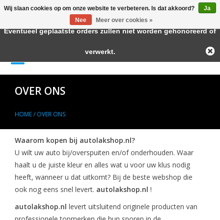
Wij slaan cookies op om onze website te verbeteren. Is dat akkoord?
Ja
← Keer terug naar de backoffice
Deze winkel is in aanbouw.
Nee
Meer over cookies »
Eventueel geplaatste orders zullen niet worden gehonoreerd of
Home
verwerkt.
0 Artikelen - €--,--
Autolak in Spuitbus
OVER ONS
Blanke Lakken
HOME
/
OVER ONS
Lakstiften
Waarom kopen bij autolakshop.nl?
U wilt uw auto bij/overspuiten en/of onderhouden. Waar
Autolak in Blik
haalt u de juiste kleur en alles wat u voor uw klus nodig
heeft, wanneer u dat uitkomt? Bij de beste webshop die
Primers
ook nog eens snel levert.
autolakshop.nl
!
autolakshop.nl
levert uitsluitend originele producten van
Hulpmiddelen
professionele topmerken die hun sporen in de