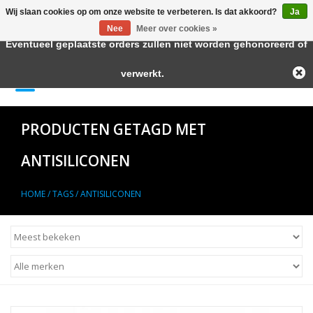
Wij slaan cookies op om onze website te verbeteren. Is dat akkoord?
Ja
← Keer terug naar de backoffice
Deze winkel is in aanbouw.
Nee
Meer over cookies »
Eventueel geplaatste orders zullen niet worden gehonoreerd of
Home
verwerkt.
0 Artikelen - €--,--
Autolak in Spuitbus
PRODUCTEN GETAGD MET
Blanke Lakken
ANTISILICONEN
Lakstiften
HOME
/
TAGS
/
ANTISILICONEN
Autolak in Blik
Primers
Hulpmiddelen