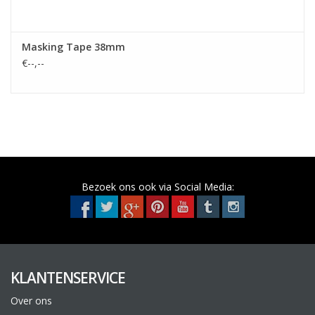
Masking Tape 38mm
€--,--
Bezoek ons ook via Social Media:
KLANTENSERVICE
Over ons