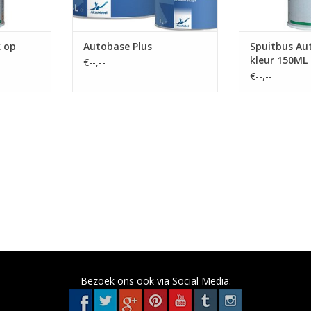
k op
Autobase Plus
Spuitbus Au
kleur 150ML
€--,--
€--,--
Bezoek ons ook via Social Media: