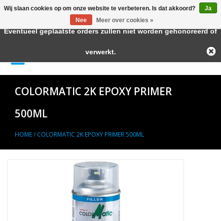
Wij slaan cookies op om onze website te verbeteren. Is dat akkoord?
Ja
← Keer terug naar de backoffice
Deze winkel is in aanbouw.
Nee
Meer over cookies »
Eventueel geplaatste orders zullen niet worden gehonoreerd of
Home
verwerkt.
0 Artikelen - €--,--
Autolak in Spuitbus
COLORMATIC 2K EPOXY PRIMER
Blanke Lakken
500ML
Lakstiften
HOME
/
COLORMATIC 2K EPOXY PRIMER 500ML
Autolak in Blik
Primers
Hulpmiddelen