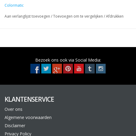
Colormatic
toepassingen:
Ideaal voor spot reparaties en overspuiten van onderdelen
Aan verlanglijst toevoegen
/
Toevoegen om te vergelijken
/
Afdrukken
Bezoek ons ook via Social Media:
KLANTENSERVICE
Over ons
Algemene voorwaarden
Disclaimer
Privacy Policy