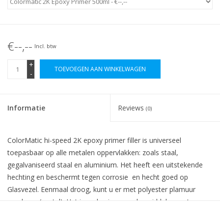
€--,--
Incl. btw
+
TOEVOEGEN AAN WINKELWAGEN
-
Informatie
Reviews
(0)
ColorMatic hi-speed 2K epoxy primer filler is universeel
toepasbaar op alle metalen oppervlakken: zoals staal,
gegalvaniseerd staal en aluminium. Het heeft een uitstekende
hechting en beschermt tegen corrosie en hecht goed op
Glasvezel. Eenmaal droog, kunt u er met polyester plamuur
overheen (spatel). Het is op basis van oplosmiddelen met een
epoxy-hars basis. Vrij van isocyanaat.