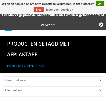
Wij slaan cookies op om onze website te verbeteren. Is dat akkoord?
Ja
← Keer terug naar de backoffice
Deze winkel is in aanbouw.
Nee
Meer over cookies »
Eventueel geplaatste orders zullen niet worden gehonoreerd of
Home
verwerkt.
0 Artikelen - €--,--
Autolak in Spuitbus
PRODUCTEN GETAGD MET
Blanke Lakken
AFPLAKTAPE
Lakstiften
HOME
/
TAGS
/
AFPLAKTAPE
Autolak in Blik
Primers
Hulpmiddelen