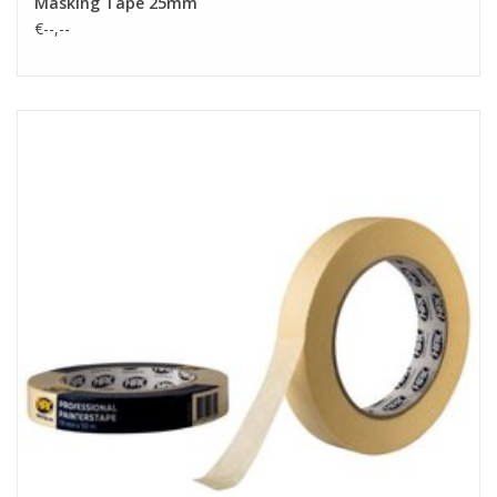
Masking Tape 25mm
€--,--