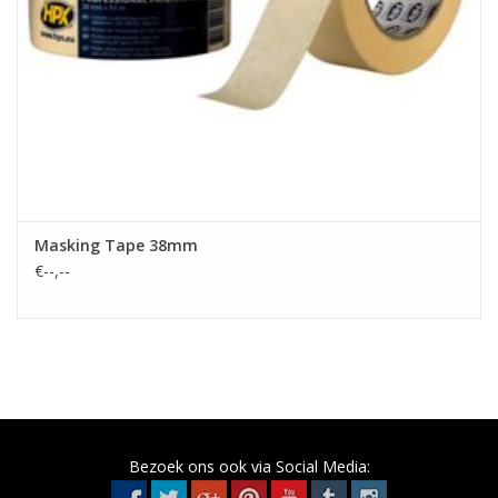
Masking Tape 38mm
€--,--
Bezoek ons ook via Social Media: