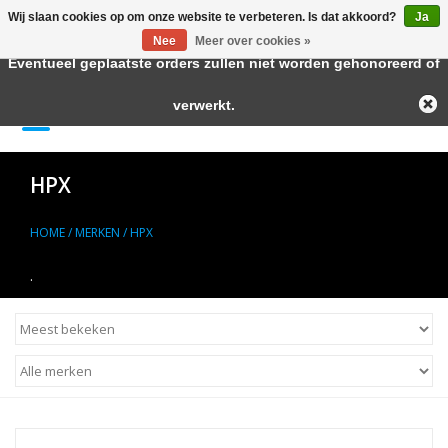
Wij slaan cookies op om onze website te verbeteren. Is dat akkoord?
Ja
← Keer terug naar de backoffice
Deze winkel is in aanbouw.
Nee
Meer over cookies »
Eventueel geplaatste orders zullen niet worden gehonoreerd of
Home
verwerkt.
0 Artikelen - €--,--
Autolak in Spuitbus
HPX
Blanke Lakken
HOME
/
MERKEN
/
HPX
Lakstiften
.
Autolak in Blik
Primers
Hulpmiddelen