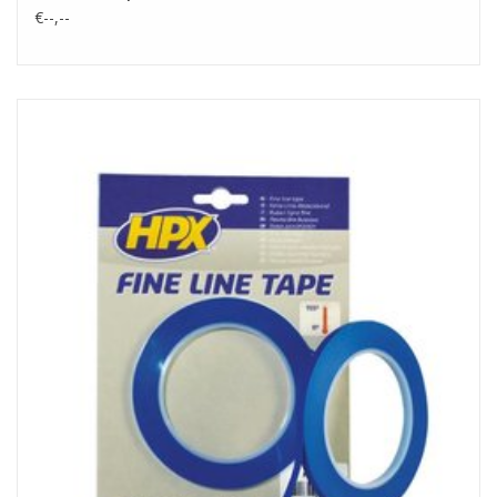
€--,--