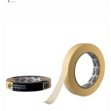
€--,--