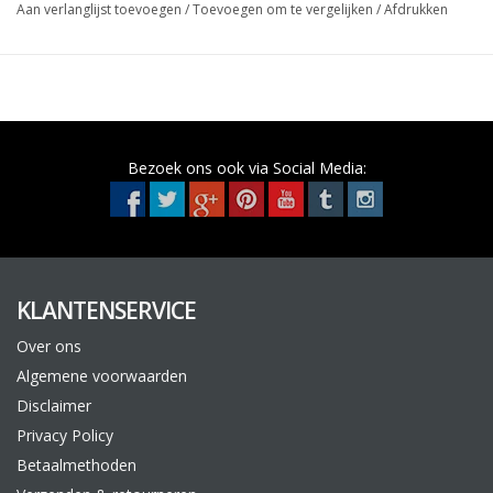
Aan verlanglijst toevoegen
/
Toevoegen om te vergelijken
/
Afdrukken
bij 20Gr.) kan de eventuele overgang gepolijst worden tot een
hoogglans. Na gebruik de bus omkeren en ventiel
schoonspuiten.
Bezoek ons ook via Social Media:
KLANTENSERVICE
Over ons
Algemene voorwaarden
Disclaimer
Privacy Policy
Betaalmethoden