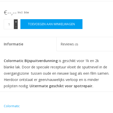
€--,--
Incl. btw
+
TOEVOEGEN AAN WINKELWAGEN
-
Informatie
Reviews
(0)
Colormatic
Bijspuitverdunning
is geschikt voor 1k en 2k
blanke lak. Door de speciale receptuur vloeit de spuitnevel in de
overgangszone tussen oude en nieuwe laag als een film samen.
Hierdoor ontstaat er geen/nauwelijks verloop en is minder
polijsten nodig.
Uitermate geschikt voor spotrepair.
Gebruiksaanwijzing:
De spuitbus kort schudden.
Bijspuitverdunning direct gebruiken na het aanbrengen van de
Colormatic
blanke lak totdat de spuitnevel samenvloeit.Na uitharding (24uur