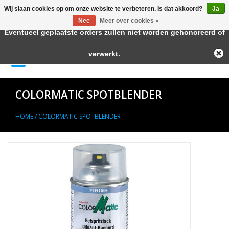
Wij slaan cookies op om onze website te verbeteren. Is dat akkoord?
Ja
← Keer terug naar de backoffice
Deze winkel is in aanbouw.
Nee
Meer over cookies »
Eventueel geplaatste orders zullen niet worden gehonoreerd of
Home
verwerkt.
0 Artikelen - €--,--
Autolak in Spuitbus
COLORMATIC SPOTBLENDER
Blanke Lakken
HOME
/
COLORMATIC SPOTBLENDER
Lakstiften
Autolak in Blik
Primers
Hulpmiddelen