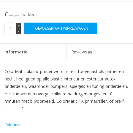
€--,--
Incl. btw
+
TOEVOEGEN AAN WINKELWAGEN
-
Informatie
Reviews
(0)
ColorMatic plastic primer wordt direct toegepast als primer en
hecht heel goed op alle plastic interieur en exterieur auto-
onderdelen, waaronder bumpers, spiegels en tuning onderdelen.
Het kan worden overgeschilderd na drogen ongeveer 10
minuten met bijvoorbeeld, ColorMatic 1K primer/filler, of pre-fill
base coat.
De ColorMatic plastic primer is geschikt voor de meeste auto-en
Colormatic
vrachtwagen interieur en exterieur kunststof onderdelen.