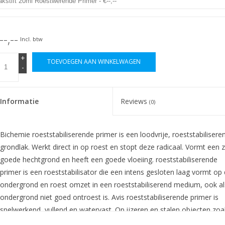
--,--
Incl. btw
+
TOEVOEGEN AAN WINKELWAGEN
-
Informatie
Reviews
(0)
Bichemie roeststabiliserende primer is een loodvrije, roeststabilisere
grondlak. Werkt direct in op roest en stopt deze radicaal. Vormt een 
goede hechtgrond en heeft een goede vloeiing. roeststabiliserende
primer is een roeststabilisator die een intens gesloten laag vormt op
ondergrond en roest omzet in een roeststabiliserend medium, ook al
ondergrond niet goed ontroest is. Avis roeststabiliserende primer is
snelwerkend, vullend en watervast. Op ijzeren en stalen objecten zoa
boot, auto, brommer of hek. Voorkomt gedurende lange tijd nieuwe