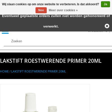
Wij slaan cookies op om onze website te verbeteren. Is dat akkoord?
Ja
← Keer terug naar de backoffice
Deze winkel is in aanbouw.
Nee
Meer over cookies »
Eventueel geplaatste orders zullen niet worden gehonoreerd of
Home
verwerkt.
0 Artikelen - €--,--
Autolak in Spuitbus
Blanke Lakken
LAKSTIFT ROESTWERENDE PRIMER 20ML
Lakstiften
HOME
/
LAKSTIFT ROESTWERENDE PRIMER 20ML
Autolak in Blik
Primers
Hulpmiddelen