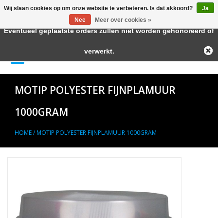
Wij slaan cookies op om onze website te verbeteren. Is dat akkoord?
Ja
← Keer terug naar de backoffice
Deze winkel is in aanbouw.
Nee
Meer over cookies »
Eventueel geplaatste orders zullen niet worden gehonoreerd of
Home
verwerkt.
0 Artikelen - €--,--
Autolak in Spuitbus
MOTIP POLYESTER FIJNPLAMUUR
Blanke Lakken
1000GRAM
Lakstiften
HOME
/
MOTIP POLYESTER FIJNPLAMUUR 1000GRAM
Autolak in Blik
Primers
Hulpmiddelen