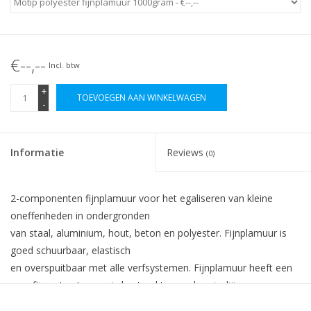
€--,--
Incl. btw
+
TOEVOEGEN AAN WINKELWAGEN
-
Informatie
Reviews
(0)
2-componenten fijnplamuur voor het egaliseren van kleine
oneffenheden in ondergronden
van staal, aluminium, hout, beton en polyester. Fijnplamuur is
goed schuurbaar, elastisch
en overspuitbaar met alle verfsystemen. Fijnplamuur heeft een
zeer fijne structuur en is bestand tegen chemicaliën en
weersinvloeden.