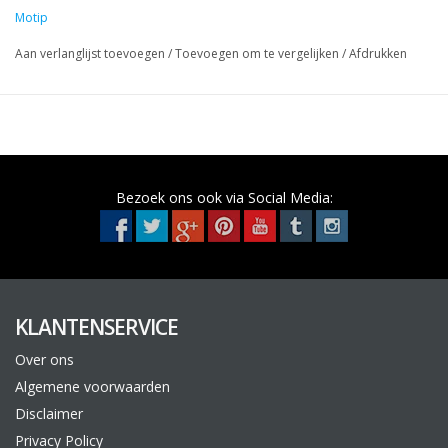
Presto Fijnplamuur kan aangebracht worden in laagdiktes tot
Motip
0,5 centimeter.
Aan verlanglijst toevoegen
/
Toevoegen om te vergelijken
/
Afdrukken
Bezoek ons ook via Social Media:
KLANTENSERVICE
Over ons
Algemene voorwaarden
Disclaimer
Privacy Policy