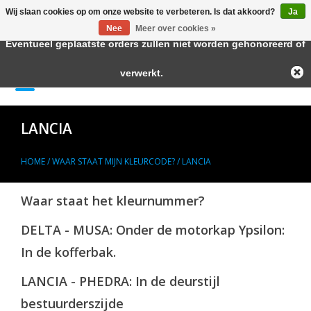
Wij slaan cookies op om onze website te verbeteren. Is dat akkoord?
Ja
← Keer terug naar de backoffice
Deze winkel is in aanbouw.
Nee
Meer over cookies »
Eventueel geplaatste orders zullen niet worden gehonoreerd of
Home
verwerkt.
0 Artikelen - €--,--
Autolak in Spuitbus
LANCIA
Blanke Lakken
HOME
/
WAAR STAAT MIJN KLEURCODE?
/
LANCIA
Lakstiften
Waar staat het kleurnummer?
Autolak in Blik
DELTA - MUSA: Onder de motorkap Ypsilon:
In de kofferbak.
Primers
LANCIA - PHEDRA: In de deurstijl
Hulpmiddelen
bestuurderszijde