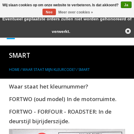
Wij slaan cookies op om onze website te verbeteren. Is dat akkoord?
Ja
← Keer terug naar de backoffice
Deze winkel is in aanbouw.
Nee
Meer over cookies »
Eventueel geplaatste orders zullen niet worden gehonoreerd of
Home
verwerkt.
0 Artikelen - €--,--
Autolak in Spuitbus
SMART
Blanke Lakken
HOME
/
WAAR STAAT MIJN KLEURCODE?
/
SMART
Lakstiften
Waar staat het kleurnummer?
Autolak in Blik
FORTWO (oud model) In de motorruimte.
FORTWO - FORFOUR - ROADSTER: In de
Primers
deurstijl bijrijderszijde.
Hulpmiddelen