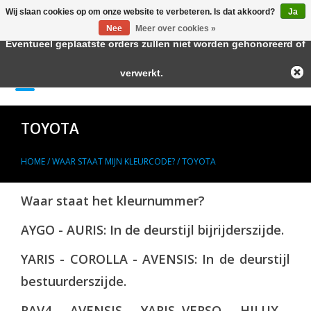
Wij slaan cookies op om onze website te verbeteren. Is dat akkoord?
Ja
← Keer terug naar de backoffice
Deze winkel is in aanbouw.
Nee
Meer over cookies »
Eventueel geplaatste orders zullen niet worden gehonoreerd of
Home
verwerkt.
0 Artikelen - €--,--
Autolak in Spuitbus
TOYOTA
Blanke Lakken
HOME
/
WAAR STAAT MIJN KLEURCODE?
/
TOYOTA
Lakstiften
Waar staat het kleurnummer?
Autolak in Blik
AYGO - AURIS: In de deurstijl bijrijderszijde.
YARIS - COROLLA - AVENSIS: In de deurstijl
Primers
bestuurderszijde.
Hulpmiddelen
RAV4 - AVENSIS - YARIS VERSO - HILUX -